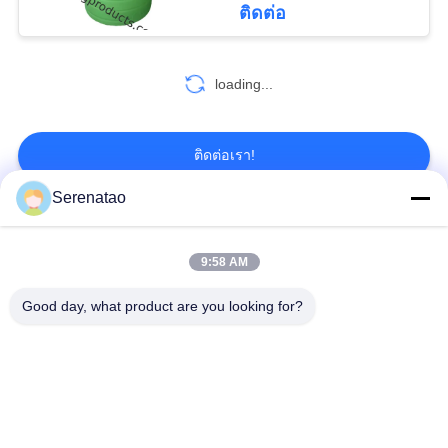
ติดต่อ
11
Roto กล่องเย็นแม่
loading...
พิมพ์
ติดต่อเรา!
Serenatao
หมวดหมู่ยอดนิยม
ทั้งหมด
40
9:58 AM
พาเลทพลาสติก
ผลิตภัณฑ์
Good day, what product are you looking for?
รถบรรทุกตู้โพลี
Rotomolding
HDPE
ถังจ่ายสารเคมี
ภาชนะยูโรซ้อน
เปิดถังทรงกระบอกด้าน