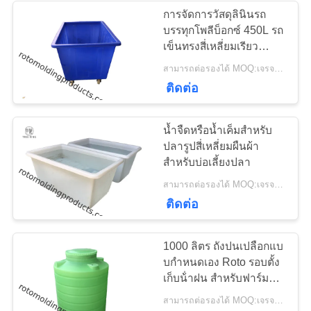
การจัดการวัสดุลินินรถ
บรรทุกโพลีบ็อกซ์ 450L รถ
20
เข็นทรงสี่เหลี่ยมเรียว
Aquaponic Grow
Trolleys
สามารถต่อรองได้ MOQ:เจรจาต่อรอง
Bed
ติดต่อ
น้ำจืดหรือน้ำเค็มสำหรับ
ปลารูปสี่เหลี่ยมผืนผ้า
สำหรับบ่อเลี้ยงปลา
13
สามารถต่อรองได้ MOQ:เจรจาต่อรอง
ติดต่อ
ถัง IBC
1000 ลิตร ถังปนเปลือกแบ
บกําหนดเอง Roto รอบตั้ง
เก็บน้ําฝน สําหรับฟาร์ม
ปลูกปลูกน้ํา
สามารถต่อรองได้ MOQ:เจรจาต่อรอง