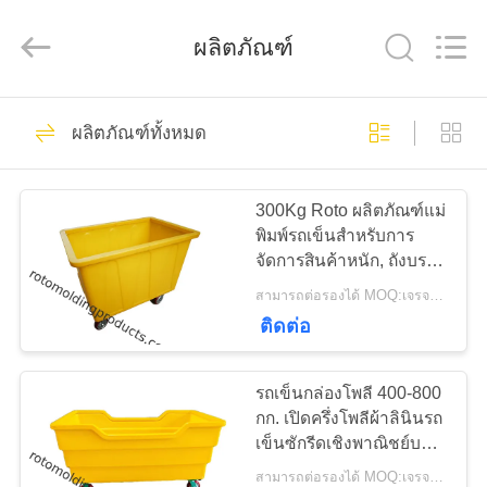
Changzhou
Treering
Plastics
ผลิตภัณฑ์
CO.,
ltd.
All
Rights
Reserved.
50
บ้าน
ผลิตภัณฑ์ทั้งหมด
ผลิตภัณฑ์
สินค้า
Rotomolding
300Kg Roto ผลิตภัณฑ์แม่
พิมพ์รถเข็นสำหรับการ
จัดการสินค้าหนัก, ถังบรรจุ
วิดีโอ
ขวดโพลีข้าม
สามารถต่อรองได้ MOQ:เจรจาต่อรอง
ติดต่อ
61
เกี่ยว
รถเข็นกล่องโพลี 400-800
รถบรรทุกตู้โพลี
กับ
กก. เปิดครึ่งโพลีผ้าลินินรถ
เข็นซักรีดเชิงพาณิชย์บน
เรา
ล้อ
สามารถต่อรองได้ MOQ:เจรจาต่อรอง