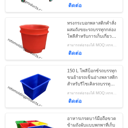
ติดต่อ
ทัวร์
ทรงกระบอกพลาสติกคำสั่ง
48
โรงงาน
ผสมถังขยะรถบรรทุกกล่อง
โพลีสำหรับการเก็บเกี่ยว
ถังจ่ายสารเคมี
อาหารและยา
สามารถต่อรองได้ MOQ:เจรจาต่อรอง
ควบคุม
ติดต่อ
คุณภาพ
150 L โพลีบ็อกซ์รถบรรทุก
ขนย้ายรถเข็นอ่างพลาสติก
สำหรับรีไซเคิลรถบรรทุก
ติดต่อ
33
ขยะ
สามารถต่อรองได้ MOQ:เจรจาต่อรอง
เรา
ติดต่อ
ภาชนะยูโรซ้อน
อาหารเกรดบาร์มือถือขวด
ขอ
ข้ามถังผับแบบพกพาที่เก็บ