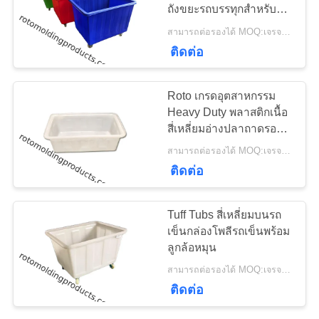
ถังขยะรถบรรทุกสำหรับ
ใบ
ร้านค้า
สามารถต่อรองได้ MOQ:เจรจาต่อรอง
เสนอ
34
ติดต่อ
ถังพัดพัดร็อตโต้ตาม
ราคา
Roto เกรดอุตสาหกรรม
สั่ง
Heavy Duty พลาสติกเนื้อ
สี่เหลี่ยมอ่างปลาถาดรอง
แผนผัง
น้ำหยดสำหรับการแช่แข็ง
สามารถต่อรองได้ MOQ:เจรจาต่อรอง
เว็บไซต์
ติดต่อ
31
PRIVACY
Tuff Tubs สี่เหลี่ยมบนรถ
เปิดถังทรงกระบอก
เข็นกล่องโพลีรถเข็นพร้อม
POLICY
ลูกล้อหมุน
ด้านบน
สามารถต่อรองได้ MOQ:เจรจาต่อรอง
ติดต่อ