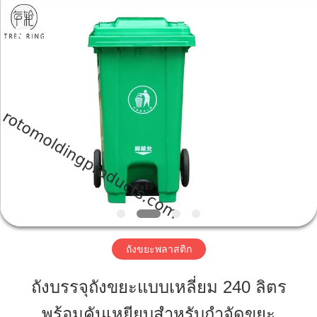
Changzhou
Treering
Plastics
CO.,
ltd.
All
Rights
Reserved.
บ้าน
สินค้า
วิดีโอ
เกี่ยว
ถังขยะพลาสติก
กับ
ถังบรรจุถังขยะแบบเหลี่ยม 240 ลิตร
เรา
พร้อมคันเหยียบสำหรับกำจัดขยะ