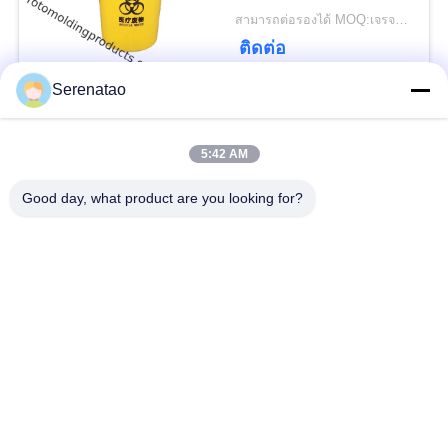
สามารถต่อรองได้ MOQ:เจรจาต่อรอง
ติดต่อ
Serenatao
หมวดหมู่ยอดนิยม
ทั้งหมด
5:42 AM
ผลิตภัณฑ์
Good day, what product are you looking for?
รถบรรทุกตู้โพลี
Rotomolding
ถังจ่ายสารเคมี
ภาชนะยูโรซ้อน
เปิดถังทรงกระบอกด้าน
ถังพัดพัดร็อตโต้ตามสั่ง
บน
Aquaponic Grow Bed
ถัง IBC