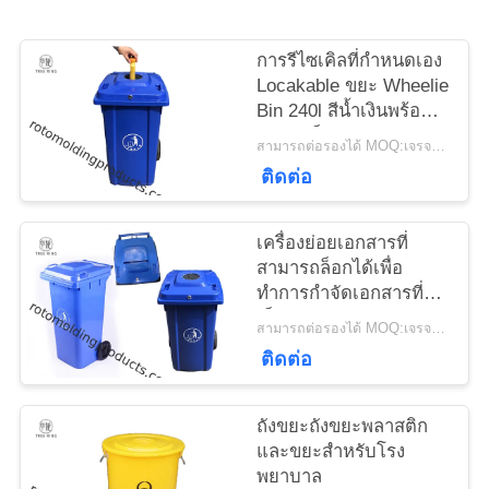
ใบ
การรีไซเคิลที่กำหนดเอง
เสนอ
Locakable ขยะ Wheelie
Bin 240l สีน้ำเงินพร้อม
ราคา
ฝาขวดล็อค
สามารถต่อรองได้ MOQ:เจรจาต่อรอง
ติดต่อ
แผนผัง
เครื่องย่อยเอกสารที่
เว็บไซต์
สามารถล็อกได้เพื่อ
ทำการกำจัดเอกสารที่
เป็นความลับ
PRIVACY
สามารถต่อรองได้ MOQ:เจรจาต่อรอง
ติดต่อ
POLICY
ถังขยะถังขยะพลาสติก
และขยะสำหรับโรง
พยาบาล