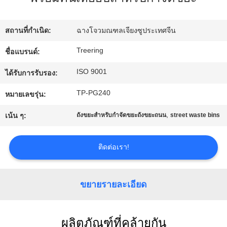
ทัวร์
สถานที่กำเนิด:
ฉางโจวมณฑลเจียงซูประเทศจีน
โรงงาน
Treering
ชื่อแบรนด์:
ISO 9001
ได้รับการรับรอง:
ควบคุม
TP-PG240
หมายเลขรุ่น:
คุณภาพ
,
เน้น ๆ:
ถังขยะสำหรับกำจัดขยะถังขยะถนน
street waste bins
ติดต่อเรา!
ติดต่อ
เรา
ขยายรายละเอียด
ขอ
ผลิตภัณฑ์ที่คล้ายกัน