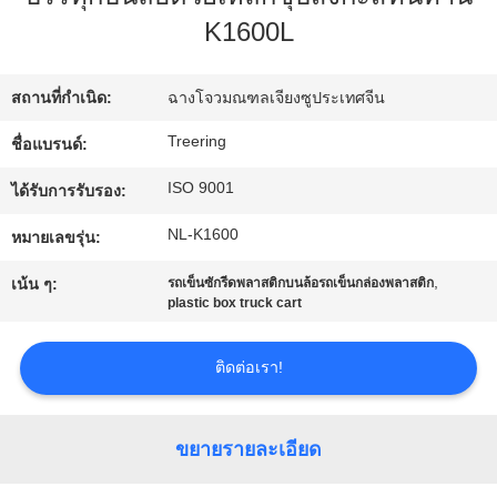
K1600L
ทัวร์
สถานที่กำเนิด:
ฉางโจวมณฑลเจียงซูประเทศจีน
โรงงาน
Treering
ชื่อแบรนด์:
ISO 9001
ได้รับการรับรอง:
ควบคุม
NL-K1600
หมายเลขรุ่น:
คุณภาพ
,
เน้น ๆ:
รถเข็นซักรีดพลาสติกบนล้อรถเข็นกล่องพลาสติก
plastic box truck cart
ติดต่อ
ติดต่อเรา!
เรา
ขยายรายละเอียด
ขอ