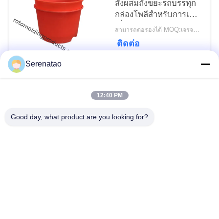
สั่งผสมถังขยะรถบรรทุก
กล่องโพลีสำหรับการเก็บ
เกี่ยวอาหารและยา
สามารถต่อรองได้ MOQ:เจรจาต่อรอง
ติดต่อ
Serenatao
หมวดหมู่ยอดนิยม
ทั้งหมด
12:40 PM
ผลิตภัณฑ์
Good day, what product are you looking for?
รถบรรทุกตู้โพลี
Rotomolding
ถังจ่ายสารเคมี
ภาชนะยูโรซ้อน
เปิดถังทรงกระบอกด้าน
ถังพัดพัดร็อตโต้ตามสั่ง
บน