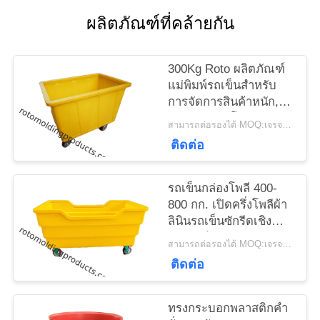
ใบ
ผลิตภัณฑ์ที่คล้ายกัน
เสนอ
300Kg Roto ผลิตภัณฑ์
ราคา
แม่พิมพ์รถเข็นสำหรับ
การจัดการสินค้าหนัก,
ถังบรรจุขวดโพลีข้าม
สามารถต่อรองได้ MOQ:เจรจาต่อรอง
แผนผัง
ติดต่อ
เว็บไซต์
รถเข็นกล่องโพลี 400-
800 กก. เปิดครึ่งโพลีผ้า
PRIVACY
ลินินรถเข็นซักรีดเชิง
POLICY
พาณิชย์บนล้อ
สามารถต่อรองได้ MOQ:เจรจาต่อรอง
ติดต่อ
ทรงกระบอกพลาสติกคำ