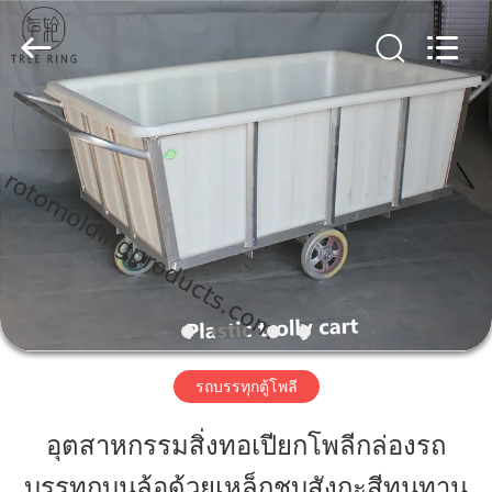
Changzhou
Treering
Plastics
CO.,
ltd.
All
Rights
Reserved.
บ้าน
สินค้า
วิดีโอ
เกี่ยว
รถบรรทุกตู้โพลี
กับ
อุตสาหกรรมสิ่งทอเปียกโพลีกล่องรถ
เรา
บรรทุกบนล้อด้วยเหล็กชุบสังกะสีทนทาน