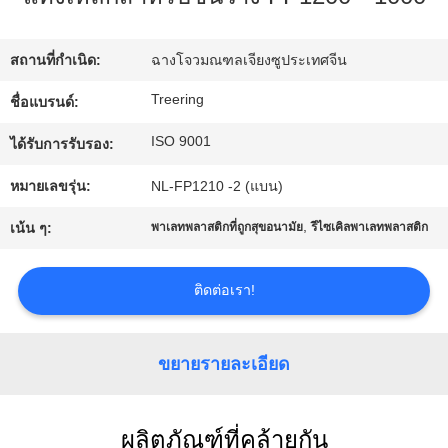
ทัวร์
สถานที่กำเนิด:
ฉางโจวมณฑลเจียงซูประเทศจีน
โรงงาน
Treering
ชื่อแบรนด์:
ISO 9001
ได้รับการรับรอง:
ควบคุม
หมายเลขรุ่น:
NL-FP1210 -2 (แบน)
คุณภาพ
,
เน้น ๆ:
พาเลทพลาสติกที่ถูกสุขอนามัย
รีไซเคิลพาเลทพลาสติก
ติดต่อเรา!
ติดต่อ
เรา
ขยายรายละเอียด
ขอ
ผลิตภัณฑ์ที่คล้ายกัน