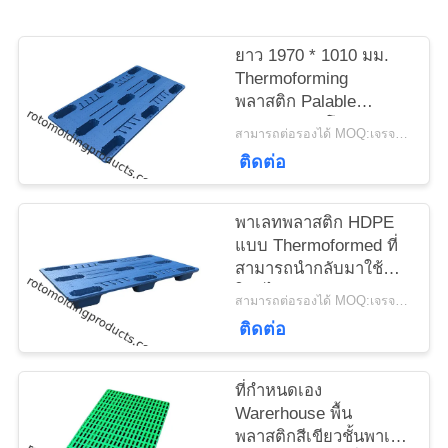
ใบ
ยาว 1970 * 1010 มม.
เสนอ
Thermoforming
พลาสติก Palable
ราคา
Nestable ทำโดย
สามารถต่อรองได้ MOQ:เจรจาต่อรอง
สุญญากาศที่เกิดขึ้น
ติดต่อ
สำหรับการจัดเก็บ
แผนผัง
พาเลทพลาสติก HDPE
เว็บไซต์
แบบ Thermoformed ที่
สามารถนำกลับมาใช้
ใหม่ได้เทคนิคการดูดสี
PRIVACY
สามารถต่อรองได้ MOQ:เจรจาต่อรอง
ฟ้า
ติดต่อ
POLICY
ที่กำหนดเอง
Warerhouse พื้น
พลาสติกสีเขียวชั้นพาเลท