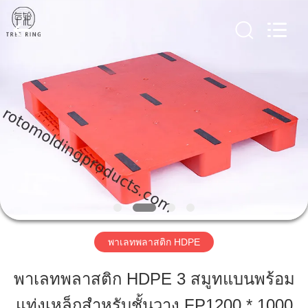
Changzhou
Treering
Plastics
CO.,
ltd.
All
Rights
Reserved.
บ้าน
สินค้า
วิดีโอ
เกี่ยว
พาเลทพลาสติก HDPE
กับ
พาเลทพลาสติก HDPE 3 สมูทแบนพร้อม
เรา
แท่งเหล็กสำหรับชั้นวาง FP1200 * 1000