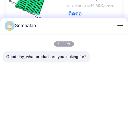
สำหรับตู้แช่แข็งที่
สามารถต่อรองได้ MOQ:เจรจาต่อรอง
อุณหภูมิต่ำ -30 C
ติดต่อ
Serenatao
หมวดหมู่ยอดนิยม
ทั้งหมด
5:08 PM
ผลิตภัณฑ์
Good day, what product are you looking for?
รถบรรทุกตู้โพลี
Rotomolding
ถังจ่ายสารเคมี
ภาชนะยูโรซ้อน
เปิดถังทรงกระบอกด้าน
ถังพัดพัดร็อตโต้ตามสั่ง
บน
Aquaponic Grow Bed
ถัง IBC